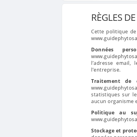
RÈGLES DE
Cette politique de
www.guidephytosani
Données person
www.guidephytosani
l’adresse email,
l’entreprise.
Traitement de 
www.guidephytosan
statistiques sur l
aucun organisme e
Politique au su
www.guidephytosani
Stockage et prote